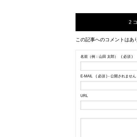
2 
この記事へのコメントはあ
名前（例：山田 太郎）
( 必須 )
E-MAIL
( 必須 ) - 公開されません 
URL