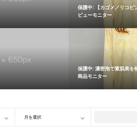
保護中: 【カゴメ／リコ
ビューモニター
保護中: 濃密泡で素肌美
商品モニター
OPEN