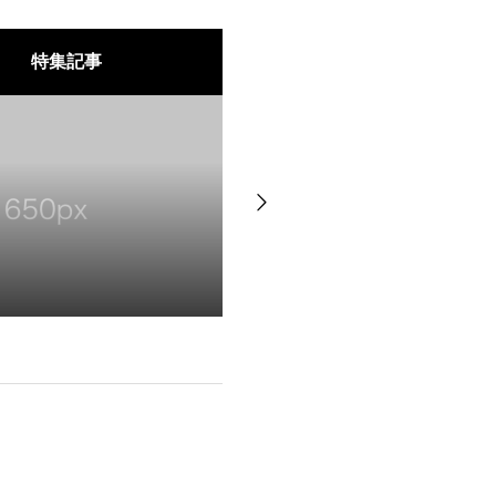
特集記事
保護中: 【カゴメ／リコピン
ビューモニター
2022.01.01