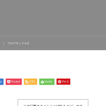
ブログサンプル3
na
Pocket
RSS
feedly
Pin it